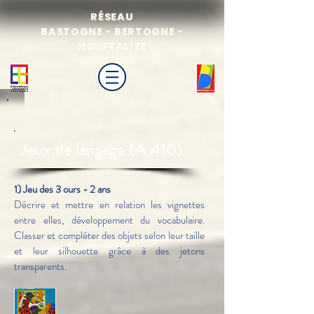
RÉSEAU
BASTOGNE - BERTOGNE -
HOUFFALIZE
Jeux de
langage
(A 410)
1) Jeu des 3 ours - 2 ans
Décrire et mettre en relation les vignettes
entre elles, développement du vocabulaire.
Classer et compléter des objets selon leur taille
et leur silhouette grâce à des jetons
transparents.