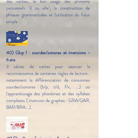
des verbes, le bon usage des pronoms
personnels "il ou elle", la construction de
phrases grammaticales et l'utilisation du futur
simple.
40) Glup 1 : sourdes/sonores et inversions -
6 ans
3 séries de cartes pour exercer la
reconnaissance de certaines règles de lecture :
notamment la différenciation de consonnes
sourdes/sonores (b/p, t/d, f/v, ....) ou
l'apprentissage des phonèmes et des syllabes
complexes ( inversion de graphes : GRA/GAR,
BAR/BRA....).