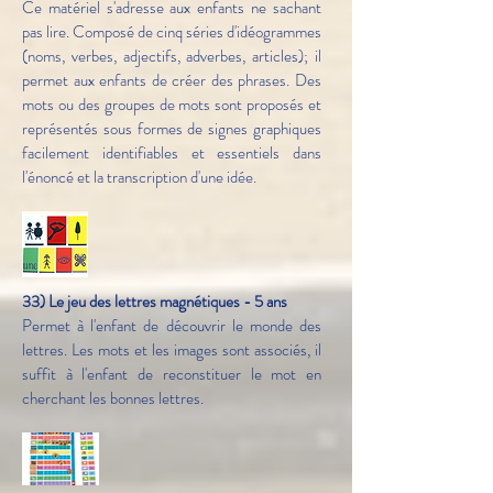
Ce matériel s'adresse aux enfants ne sachant
pas lire. Composé de cinq séries d'idéogrammes
(noms, verbes, adjectifs, adverbes, articles); il
permet aux enfants de créer des phrases. Des
mots ou des groupes de mots sont proposés et
représentés sous formes de signes graphiques
facilement identifiables et essentiels dans
l'énoncé et la transcription d'une idée.
33) Le jeu des lettres magnétiques - 5 ans
Permet à l'enfant de découvrir le monde des
lettres. Les mots et les images sont associés, il
suffit à l'enfant de reconstituer le mot en
cherchant les bonnes lettres.