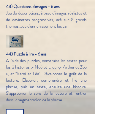
43) Questions d'images - 6 ans
Jeu de descriptions, à base d'images réalistes et
de devinettes progressives, axé sur 8 grands
thèmes. Jeu d'enrichissement lexical.
44) Puzzle à lire - 6 ans
A l'aide des puzzles, construire les textes pour
les 3 histoires :« Noé et Lilou »,« Arthur et Zoé
», et "Remi et Léa". Développer le goût de la
lecture. Élaborer, comprendre et lire une
phrase, puis un texte, ensuite une histoire.
S’approprier le sens de la lecture et rentrer
dans la segmentation de la phrase.
45) Personita - 6 ans