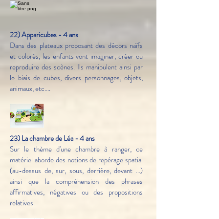
22) Apparicubes - 4 ans
Dans des plateaux proposant des décors naïfs
et colorés, les enfants vont imaginer, créer ou
reproduire des scènes. Ils manipulent ainsi par
le biais de cubes, divers personnages, objets,
animaux, etc.…
23) La chambre de Léa - 4 ans
Sur le thème d'une chambre à ranger, ce
matériel aborde des notions de repérage spatial
(au-dessus de, sur, sous, derrière, devant ...)
ainsi que la compréhension des phrases
affirmatives, négatives ou des propositions
relatives.