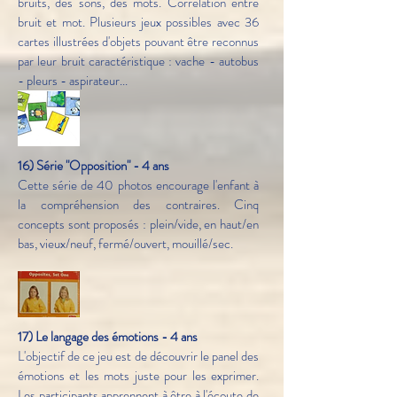
bruits, des sons, des mots. Corrélation entre
bruit et mot. Plusieurs jeux possibles avec 36
cartes illustrées d'objets pouvant être reconnus
par leur bruit caractéristique : vache - autobus
- pleurs - aspirateur...
16) Série "Opposition" - 4 ans
Cette série de 40 photos encourage l'enfant à
la compréhension des contraires. Cinq
concepts sont proposés : plein/vide, en haut/en
bas, vieux/neuf, fermé/ouvert, mouillé/sec.
17) Le langage des émotions - 4 ans
L'objectif de ce jeu est de découvrir le panel des
émotions et les mots juste pour les exprimer.
Les participants apprennent à être à l'écoute de