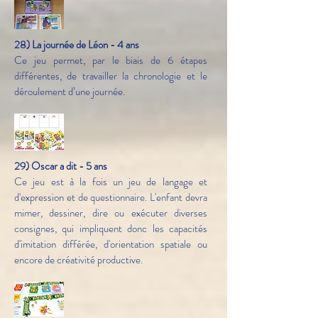
28) La journée de Léon - 4 ans
Ce jeu permet, par le biais de 6 étapes
différentes, de travailler la chronologie et le
déroulement d’une journée.
29) Oscar a dit - 5 ans
Ce jeu est à la fois un jeu de langage et
d'expression et de questionnaire. L'enfant devra
mimer, dessiner, dire ou exécuter diverses
consignes, qui impliquent donc les capacités
d'imitation différée, d'orientation spatiale ou
encore de créativité productive.